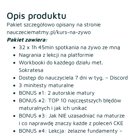
Opis produktu
Pakiet szczegółowo opisany na stronie
nauczeciematmy.pl/kurs-na-zywo
Pakiet zawiera:
32 x 1h 45min spotkania na żywo ze mną
Nagrania z lekcji na platformie
Workbooki do każdego działu met.
Sokratesa
Dostęp do nauczyciela 7 dni w tyg. – Discord
3 minitesty maturalne
BONUS #1: 2 autorskie matury
BONUS #2: TOP 10 najczęstszych błędów
maturalnych i jak ich unikać
BONUS #3: Jak NIE uzasadniać na maturze
i co naprawdę znaczy każde z poleceń CKE
BONUS #4: Lekcja: żelazne fundamenty –