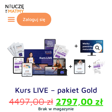
Zaloguj się
Kurs LIVE – pakiet Gold
4497,00
zł
2797,00
zł
Brak w magazynie