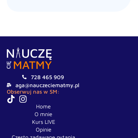
728 465 909
aga@nauczeciematmy.pl
Obserwuj nas w SM:
Home
O mnie
Kurs LIVE
Opinie
Często zadawane pytania