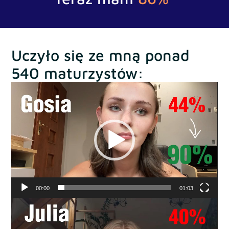
Uczyło się ze mną ponad
540 maturzystów:
Odtwarzacz
video
00:00
01:03
Odtwarzacz
video