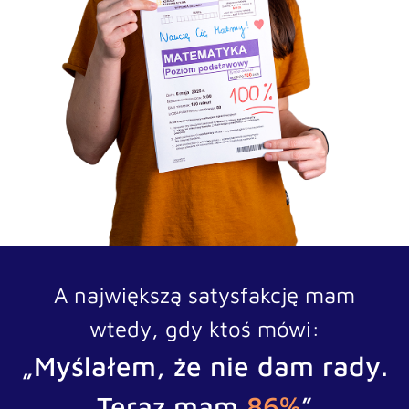
A największą satysfakcję mam
wtedy, gdy ktoś mówi:
„Myślałem, że nie dam rady.
Teraz mam
86%
”