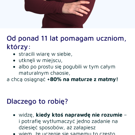
Od ponad 11 lat pomagam uczniom,
którzy:
stracili wiarę w siebie,
utknęli w miejscu,
albo po prostu się pogubili w tym całym 
maturalnym chaosie,
a chcą osiągnąć
+80% na maturze z matmy!
Dlaczego to robię?
widzę,
kiedy ktoś naprawdę nie rozumie
–
i potrafię wytłumaczyć jedno zadanie na
dziesięć sposobów, aż załapiesz
wiem, że uczenie się samemu to często