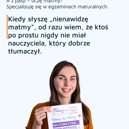
A z pasji – uczę matmy!
Specjalizuję się w egzaminach maturalnych.
Kiedy słyszę „nienawidzę
matmy”, od razu wiem, że ktoś
po prostu nigdy nie miał
nauczyciela, który dobrze
tłumaczył.