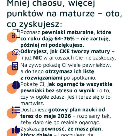
Mniej chaosu, więcej
punktów na maturze – oto,
co zyskujesz:
Poznasz
pewniaki maturalne, które
co roku dają 64-76% – nie żartuję,
później mi podziękujesz.
Odkryjesz, jak CKE tworzy matury
–
i już
NIC
w arkuszach Cię nie zaskoczy.
Na żywo pokażę Ci wiele pewniaków,
a do tego
otrzymasz ich listę
z rozwiązaniami
po spotkaniu.
Pokażę Ci, j
ak ogarnąć te wszystkie
pewniaki bez stresu o wynik
i o to,
czy w ogóle zdasz, jeśli teraz się o to
martwisz.
Dostaniesz
gotowy plan nauki od
teraz do maja 2026
– rozpisany tak,
żeby dało się go realnie ogarnąć.
Zyskasz
pewność, że masz plan,
który działa
– i poczujesz, że