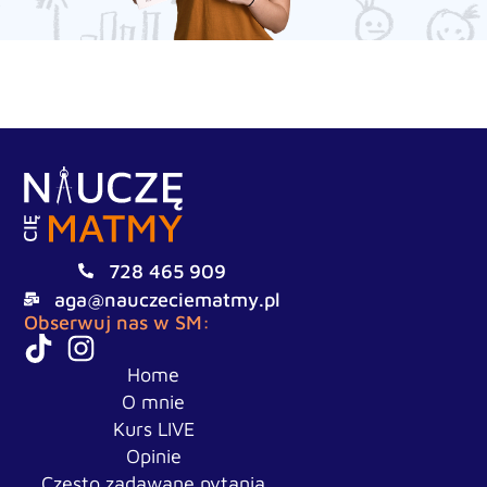
728 465 909
aga@nauczeciematmy.pl
Obserwuj nas w SM:
Home
O mnie
Kurs LIVE
Opinie
Często zadawane pytania